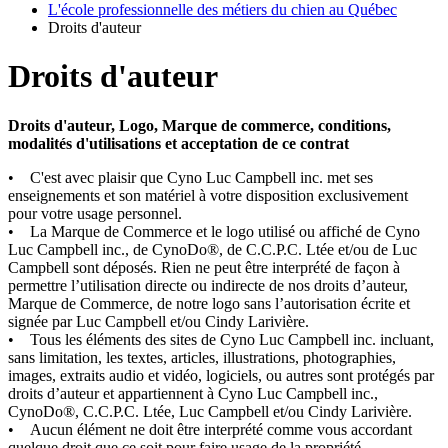
L'école professionnelle des métiers du chien au Québec
Droits d'auteur
Droits d'auteur
Droits d'auteur, Logo, Marque de commerce, conditions,
modalités d'utilisations et acceptation de ce contrat
• C'est avec plaisir que Cyno Luc Campbell inc. met ses
enseignements et son matériel à votre disposition exclusivement
pour votre usage personnel.
• La Marque de Commerce et le logo utilisé ou affiché de Cyno
Luc Campbell inc., de CynoDo®, de C.C.P.C. Ltée et/ou de Luc
Campbell sont déposés. Rien ne peut être interprété de façon à
permettre l’utilisation directe ou indirecte de nos droits d’auteur,
Marque de Commerce, de notre logo sans l’autorisation écrite et
signée par Luc Campbell et/ou Cindy Larivière.
• Tous les éléments des sites de Cyno Luc Campbell inc. incluant,
sans limitation, les textes, articles, illustrations, photographies,
images, extraits audio et vidéo, logiciels, ou autres sont protégés par
droits d’auteur et appartiennent à Cyno Luc Campbell inc.,
CynoDo®, C.C.P.C. Ltée, Luc Campbell et/ou Cindy Larivière.
• Aucun élément ne doit être interprété comme vous accordant
quelque droit que ce soit pour faire usage de la propriété