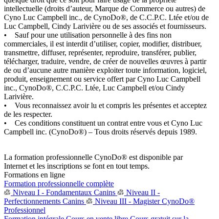
intellectuelle (droits d’auteur, Marque de Commerce ou autres) de
Cyno Luc Campbell inc., de CynoDo®, de C.C.P.C. Ltée et/ou de
Luc Campbell, Cindy Larivière ou de ses associés et fournisseurs.
• Sauf pour une utilisation personnelle à des fins non
commerciales, il est interdit d’utiliser, copier, modifier, distribuer,
transmettre, diffuser, représenter, reproduire, transférer, publier,
télécharger, traduire, vendre, de créer de nouvelles œuvres à partir
de ou d’aucune autre manière exploiter toute information, logiciel,
produit, enseignement ou service offert par Cyno Luc Campbell
inc., CynoDo®, C.C.P.C. Ltée, Luc Campbell et/ou Cindy
Larivière.
• Vous reconnaissez avoir lu et compris les présentes et acceptez
de les respecter.
• Ces conditions constituent un contrat entre vous et Cyno Luc
Campbell inc. (CynoDo®) – Tous droits réservés depuis 1989.
La formation professionnelle CynoDo® est disponible par
Internet et les inscriptions se font en tout temps.
Formations en ligne
Formation professionnelle complète
Niveau I - Fondamentaux Canins
Niveau II -
Perfectionnements Canins
Niveau III - Magister CynoDo®
Professionnel
Formation intégrale
Cours en vente libre
Cours gratuit sur la