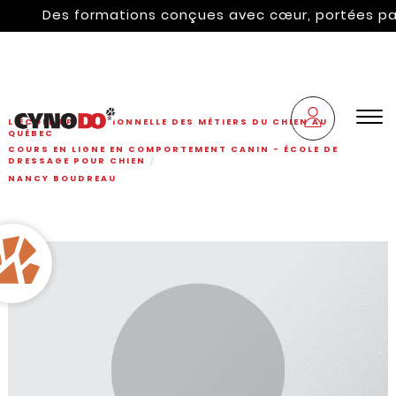
Des formations conçues avec cœur, portées par l'h
L'ÉCOLE PROFESSIONNELLE DES MÉTIERS DU CHIEN AU
QUÉBEC
COURS EN LIGNE EN COMPORTEMENT CANIN - ÉCOLE DE
DRESSAGE POUR CHIEN
NANCY BOUDREAU