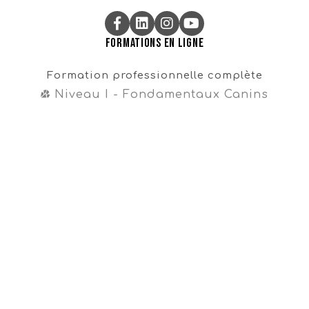
Formations en ligne
Formation professionnelle complète
Niveau I - Fondamentaux Canins
Niveau II - Perfectionnements Canins
Niveau III - Magister CynoDo®
Professionnel
Formation intégrale
Cours en vente libre
Cours gratuit sur la propreté
Navigation
Témoignages
À propos
FAQ