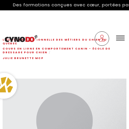
Des formations conçues avec cœur, portées par l'hé
L'ÉCOLE PROFESSIONNELLE DES MÉTIERS DU CHIEN AU
QUÉBEC
COURS EN LIGNE EN COMPORTEMENT CANIN - ÉCOLE DE
DRESSAGE POUR CHIEN
JULIE BRUNETTE MCP