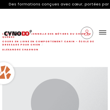
Des formations conçues avec cœur, portées par l'hé
L'ÉCOLE PROFESSIONNELLE DES MÉTIERS DU CHIEN AU
QUÉBEC
COURS EN LIGNE EN COMPORTEMENT CANIN - ÉCOLE DE
DRESSAGE POUR CHIEN
ALEXANDRE CHAGNON