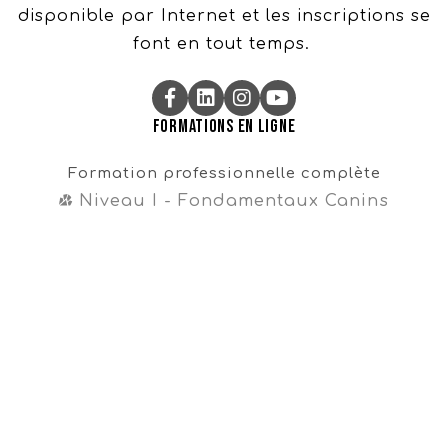
disponible par Internet et les inscriptions se
font en tout temps.
Formations en ligne
Formation professionnelle complète
Niveau I - Fondamentaux Canins
Niveau II - Perfectionnements Canins
Niveau III - Magister CynoDo®
Professionnel
Formation intégrale
Cours en vente libre
Cours gratuit sur la propreté
Navigation
Témoignages