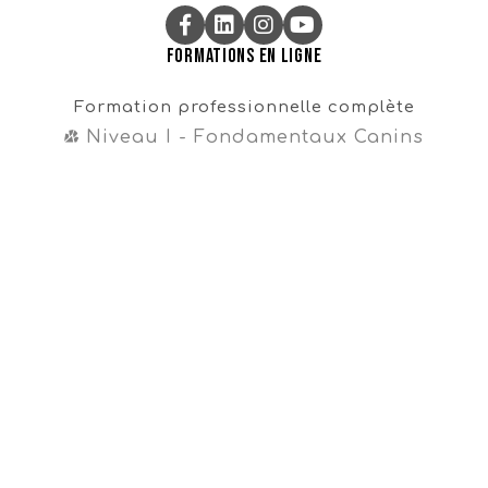
Formations en ligne
Formation professionnelle complète
Niveau I - Fondamentaux Canins
Niveau II - Perfectionnements Canins
Niveau III - Magister CynoDo®
Professionnel
Formation intégrale
Cours en vente libre
Cours gratuit sur la propreté
Navigation
Témoignages
À propos
FAQ
681