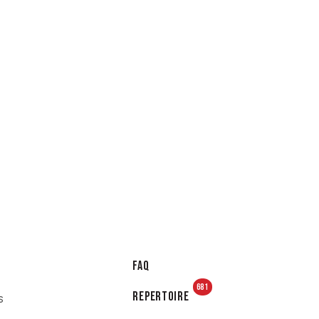
FAQ
681
Repertoire
s