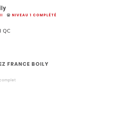
ily
I
NIVEAU 1 COMPLÉTÉ
I QC
5
Z FRANCE BOILY