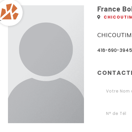
France Bo
CHICOUTIM
'
CHICOUTIM
418-690-394
CONTACTE