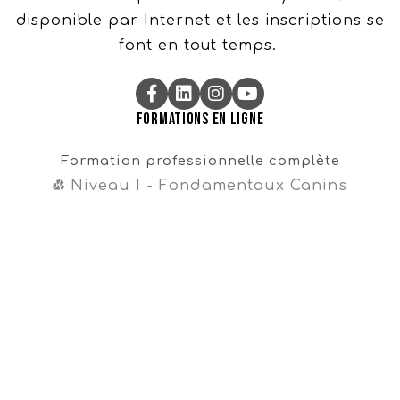
disponible par Internet et les inscriptions se
font en tout temps.
Formations en ligne
Formation professionnelle complète
Niveau I - Fondamentaux Canins
Niveau II - Perfectionnements Canins
Niveau III - Magister CynoDo®
Professionnel
Formation intégrale
Cours en vente libre
Cours gratuit sur la propreté
Navigation
Témoignages