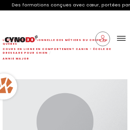
Des formations conçues avec cœur, portées par l'h
L'ÉCOLE PROFESSIONNELLE DES MÉTIERS DU CHIEN AU
QUÉBEC
COURS EN LIGNE EN COMPORTEMENT CANIN - ÉCOLE DE
DRESSAGE POUR CHIEN
ANNIE MAJOR