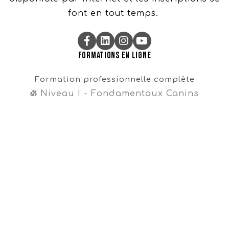
font en tout temps.
Formations en ligne
Formation professionnelle complète
Niveau I - Fondamentaux Canins
Niveau II - Perfectionnements Canins
Niveau III - Magister CynoDo®
Professionnel
Formation intégrale
Cours en vente libre
Cours gratuit sur la propreté
Navigation
Témoignages