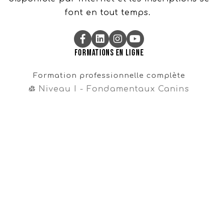
font en tout temps.
Formations en ligne
Formation professionnelle complète
Niveau I - Fondamentaux Canins
Niveau II - Perfectionnements Canins
Niveau III - Magister CynoDo®
Professionnel
Formation intégrale
Cours en vente libre
Cours gratuit sur la propreté
Navigation
Témoignages