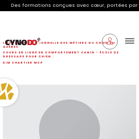
Des formations conçues avec cœur, portées par l'hér
L'ÉCOLE PROFESSIONNELLE DES MÉTIERS DU CHIEN AU
QUÉBEC
COURS EN LIGNE EN COMPORTEMENT CANIN - ÉCOLE DE
DRESSAGE POUR CHIEN
KIM CHARTIER MCP