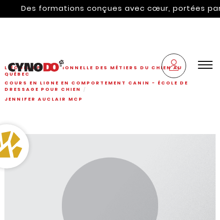
Des formations conçues avec cœur, portées par l'hé
L'ÉCOLE PROFESSIONNELLE DES MÉTIERS DU CHIEN AU
QUÉBEC
COURS EN LIGNE EN COMPORTEMENT CANIN - ÉCOLE DE
DRESSAGE POUR CHIEN
JENNIFER AUCLAIR MCP