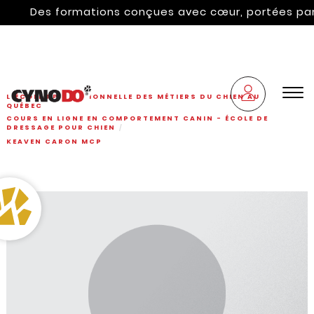
Des formations conçues avec cœur, portées par l'hé
L'ÉCOLE PROFESSIONNELLE DES MÉTIERS DU CHIEN AU
QUÉBEC
COURS EN LIGNE EN COMPORTEMENT CANIN - ÉCOLE DE
DRESSAGE POUR CHIEN
KEAVEN CARON MCP