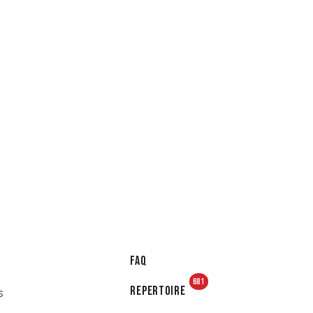
FAQ
681
Repertoire
s