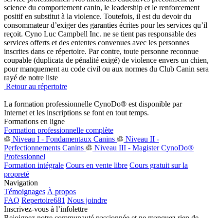
science du comportement canin, le leadership et le renforcement
positif en substitut à la violence. Toutefois, il est du devoir du
consommateur d’exiger des garanties écrites pour les services qu’il
reçoit. Cyno Luc Campbell Inc. ne se tient pas responsable des
services offerts et des ententes convenues avec les personnes
inscrites dans ce répertoire. Par contre, toute personne reconnue
coupable (duplicata de pénalité exigé) de violence envers un chien,
pour manquement au code civil ou aux normes du Club Canin sera
rayé de notre liste
Retour au répertoire
La formation professionnelle CynoDo® est disponible par
Internet et les inscriptions se font en tout temps.
Formations en ligne
Formation professionnelle complète
Niveau I - Fondamentaux Canins
Niveau II -
Perfectionnements Canins
Niveau III - Magister CynoDo®
Professionnel
Formation intégrale
Cours en vente libre
Cours gratuit sur la
propreté
Navigation
Témoignages
À propos
FAQ
Repertoire
681
Nous joindre
Inscrivez-vous à l’infolettre
Rejoignez notre communauté passionnée et ne manquez rien de