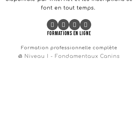
font en tout temps.
Formations en ligne
Formation professionnelle complète
Niveau I - Fondamentaux Canins
Niveau II - Perfectionnements Canins
Niveau III - Magister CynoDo®
Professionnel
Formation intégrale
Cours en vente libre
Cours gratuit sur la propreté
Navigation
Témoignages