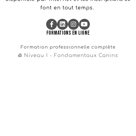
font en tout temps.
Formations en ligne
Formation professionnelle complète
Niveau I - Fondamentaux Canins
Niveau II - Perfectionnements Canins
Niveau III - Magister CynoDo®
Professionnel
Formation intégrale
Cours en vente libre
Cours gratuit sur la propreté
Navigation
Témoignages