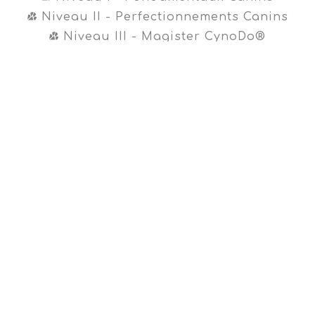
Niveau II - Perfectionnements Canins
Niveau III - Magister CynoDo®
Professionnel
Formation intégrale
Cours en vente libre
Cours gratuit sur la propreté
Navigation
Témoignages
À propos
FAQ
681
Repertoire
Nous joindre
Inscrivez-vous à
l’infolettre