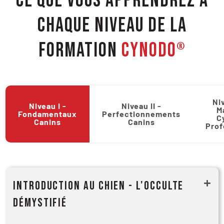
CE QUE VOUS APPRENDREZ À
CHAQUE NIVEAU DE LA
FORMATION
CYNODO
®
Niv
Niveau I -
Niveau II -
M
Fondamentaux
Perfectionnements
C
Canins
Canins
Prof
Introduction au chien - L'occulte
démystifié