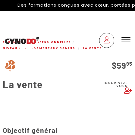
Des formations conçues avec cœur, portées par 
FORMATIONS PROFESSIONNELLES
NIVEAU I - FONDAMENTAUX CANINS
LA VENTE
$59
95
La vente
INSCRIVEZ-
VOUS
Objectif général