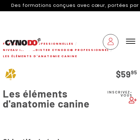
Des formations conçues avec cœur, portées par l'hé
FORMATIONS PROFESSIONNELLES
NIVEAU III - MAGISTER CYNODO® PROFESSIONNEL
LES ÉLÉMENTS D'ANATOMIE CANINE
$59
95
Les éléments
INSCRIVEZ-
VOUS
d'anatomie canine